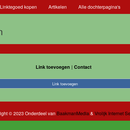
Linktegoed kopen
Artikelen
Alle dochterpagina's
n
Link toevoegen
Contact
Link toevoegen
ight © 2023 Onderdeel van
BaakmanMedia
&
Vrolijk Internet S