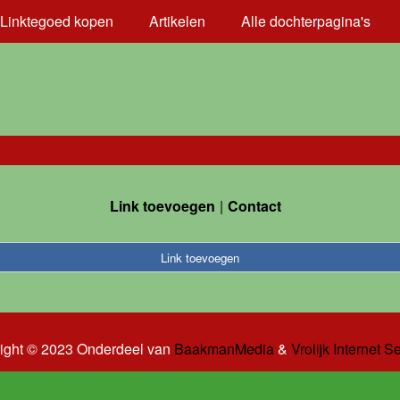
Linktegoed kopen
Artikelen
Alle dochterpagina's
Link toevoegen
Contact
Link toevoegen
ight © 2023 Onderdeel van
BaakmanMedia
&
Vrolijk Internet S