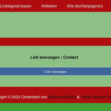
Linktegoed kopen
Artikelen
Alle dochterpagina's
Link toevoegen
Contact
Link toevoegen
ight © 2023 Onderdeel van
BaakmanMedia
&
Vrolijk Internet S