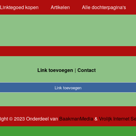
Linktegoed kopen
Artikelen
Alle dochterpagina's
Link toevoegen
Contact
Link toevoegen
ight © 2023 Onderdeel van
BaakmanMedia
&
Vrolijk Internet S